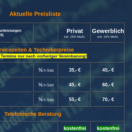
Aktuelle Preisliste
Privat
Gewerblich
stleistungen
19)
inkl
. 19% MwSt.
inkl. 19% MwSt.
rvicezeiten & Technikerpreise
 Termine nur nach vorheriger Vereinbarung!
½
35,- €
45,- €
h-Satz
½
45,- €
60,- €
h-Satz
½
55,- €
70,- €
h-Satz
Telefonische Beratung
kostenfrei
kostenfrei