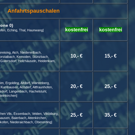
Anfahrtspauschalen
Zone 0)
kostenfrei
kostenfrei
hofen, Eching, Thal, Haunwang]
reising, Aich, Niedererlbach,
10,- €
15,- €
Forstaibach, Kemoden, Stünzbach,
g, Gütersdorf, Holzhäuseln, Heidenkam,
im, Ergolding, Altdorf, Wartenberg,
20,- €
25,- €
 Kumhausen, Achdorf, Altfraunhofen,
dorf, Langenbach, Hachelstuhl,
einkirchen]
rchen Vils, Essenbach, Velden, Vilsbiburg,
25,- €
35,- €
hausen, Baierbach, Attenkirchen,
dlkofen, Niederaichbach, Obererding]