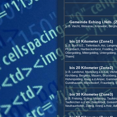
Gemeinde Eching i.Ndb. (
[z.B. Viecht, Weixerau, Kronwinkl, Berg
bis 10 Kilometer (Zone1)
[z.B. Buch a.E., Tiefenbach, Ast, Langenp
Pfrombach, Hartbeckerforst, Freidling, 
Obergolding, Mittergolding, Untergoldin
Thann]
bis 20 Kilometer (Zone2)
[z.B. Landshut, Moosburg a.d.Isar, Vilshe
Kirchberg, Berglern, Mauern, Bruckberg,
Hohenpolding, Haag a.d.Amper, Gammels
Gundihausen, Münchsdorf, Fraunberg, St
bis 30 Kilometer (Zone3)
[z.B. Freising, Erding, Vilsbiburg, Taufki
Taufkirchen a.d.Vils, Nandlstadt, Geisen
Neufraunhofen, Zolling, Inning a.Holz, A