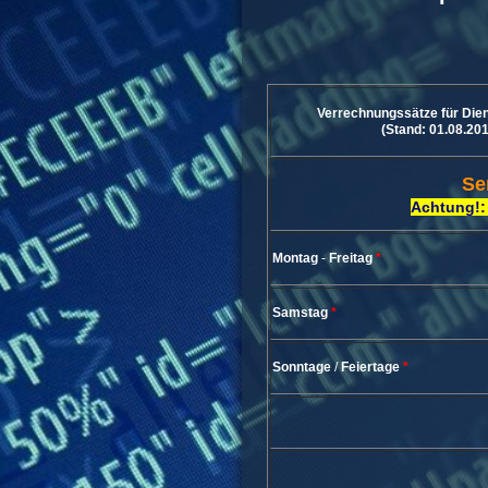
Verrechnungssätze für Dien
(Stand: 01.08.20
Se
Achtung!:
Montag
-
Freitag
*
Samstag
*
Sonntage
/
Feiertage
*